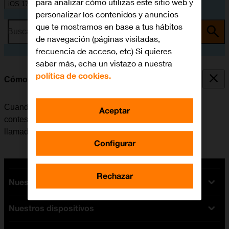
para analizar cómo utilizas este sitio web y
iOS 17
personalizar los contenidos y anuncios
que te mostramos en base a tus hábitos
Busca por problema o tema
de navegación (páginas visitadas,
frecuencia de acceso, etc) Si quieres
saber más, echa un vistazo a nuestra
política de cookies.
Cómo desviar las llamadas al contestador
Cuando no se contesta una llamada, esta se desvía al
Aceptar
contestador, donde se recogen los mensajes de las
llamadas.
Configurar
Rechazar
Nuestras tarifas
Nuestros dispositivos
Tarifas Orange
Tarifas fibra y móvil