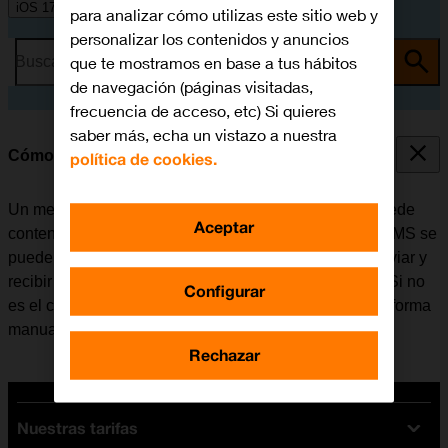
iOS 17
para analizar cómo utilizas este sitio web y
personalizar los contenidos y anuncios
que te mostramos en base a tus hábitos
Busca por problema o tema
de navegación (páginas visitadas,
frecuencia de acceso, etc) Si quieres
saber más, echa un vistazo a nuestra
Cómo configurar el móvil para MMS
política de cookies.
Un mensaje multimedia (MMS) es un mensaje que puede
Aceptar
contener imágenes y otros archivos multimedia. Los MMS se
pueden enviar a otros teléfonos móviles. Se puede enviar y
recibir MMS una vez se haya insertado la tarjeta SIM. Si no
Configurar
es el caso, se puede configurar el móvil para MMS de forma
manual.
Rechazar
Nuestras tarifas