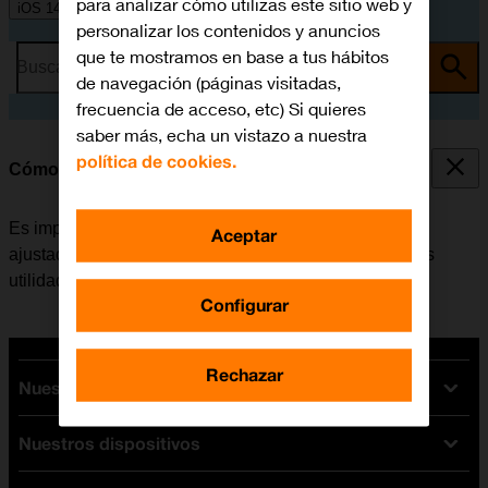
para analizar cómo utilizas este sitio web y
iOS 14.1
personalizar los contenidos y anuncios
que te mostramos en base a tus hábitos
Busca por problema o tema
de navegación (páginas visitadas,
frecuencia de acceso, etc) Si quieres
saber más, echa un vistazo a nuestra
política de cookies.
Cómo ajustar la fecha y la hora
Es importante que la fecha y la hora del móvil estén
Aceptar
ajustadas correctamente, de lo contrario algunas de las
utilidades del teléfono no funcionarán.
Configurar
Rechazar
Nuestras tarifas
Nuestros dispositivos
Tarifas Orange
Tarifas fibra y móvil