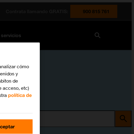
Contrata llamando GRATIS:
900 815 761
 servicios
analizar cómo
tenidos y
bitos de
e acceso, etc)
stra
política de
ma
ceptar