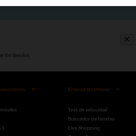
r los desvíos.
ispositivos
Enlaces de interés
 móviles
Test de velocidad
Buscador de tiendas
 5
Live Shopping