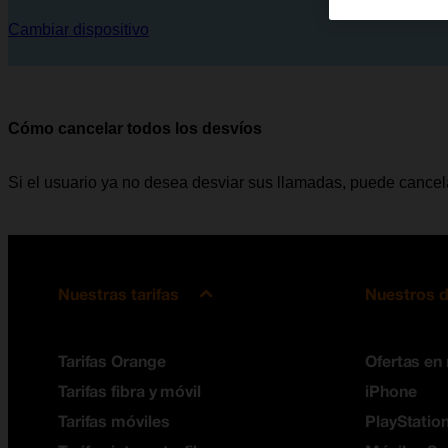
Cambiar dispositivo
Cómo cancelar todos los desvíos
Si el usuario ya no desea desviar sus llamadas, puede cancela
Nuestras tarifas
Nuestros d
Tarifas Orange
Ofertas en
Tarifas fibra y móvil
iPhone
Tarifas móviles
PlayStation