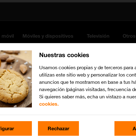
s móvil
Móviles y dispositivos
Televisión
Otros
Nuestras cookies
Usamos cookies propias y de terceros para 
utilizas este sitio web y personalizar los con
anuncios que te mostramos en base a tus há
navegación (páginas visitadas, frecuencia d
Si quieres saber más, echa un vistazo a nue
cookies.
iOS 14.1
Busca por problema o te
igurar
Rechazar
A