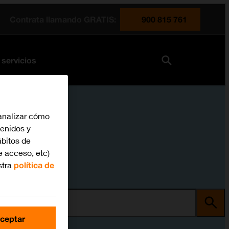
Contrata llamando GRATIS:
900 815 761
 servicios
analizar cómo
tenidos y
bitos de
e acceso, etc)
stra
política de
ma
ceptar