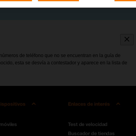
 números de teléfono que no se encuentran en la guía de
ocido, esta se desvía a contestador y aparece en la lista de
ispositivos
Enlaces de interés
 móviles
Test de velocidad
Buscador de tiendas