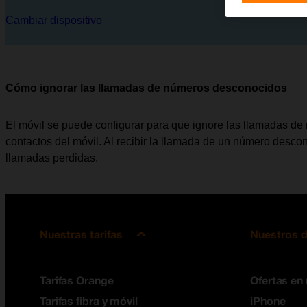
Cambiar dispositivo
Cómo ignorar las llamadas de números desconocidos
El móvil se puede configurar para que ignore las llamadas de
contactos del móvil. Al recibir la llamada de un número descon
llamadas perdidas.
Nuestras tarifas
Nuestros d
Tarifas Orange
Ofertas en
Tarifas fibra y móvil
iPhone