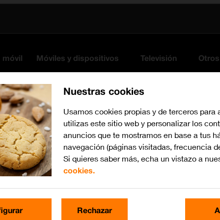
s móvil
Móviles y dispositivos
Televisión
Otros
Nuestras cookies
Usamos cookies propias y de terceros para 
utilizas este sitio web y personalizar los con
anuncios que te mostramos en base a tus há
navegación (páginas visitadas, frecuencia d
Si quieres saber más, echa un vistazo a nue
cookies.
iOS 14.1
Busca por problema o te
igurar
Rechazar
A