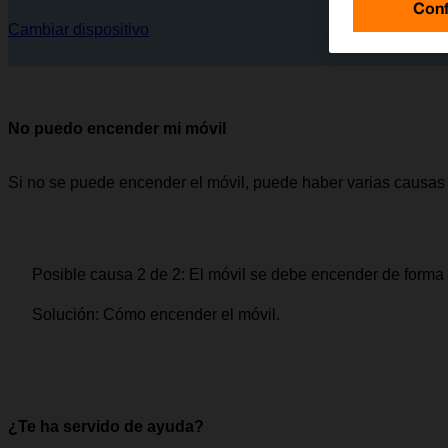
Conf
Cambiar dispositivo
No puedo encender mi móvil
Si no se puede encender el móvil, puede haber varias causas 
Posible causa 2 de 2:
El móvil se debe encender de forma 
Solución:
Cómo encender el móvil.
¿Te ha servido de ayuda?