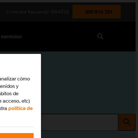
Contrata llamando GRATIS:
900 815 761
 servicios
analizar cómo
tenidos y
bitos de
e acceso, etc)
stra
política de
ma