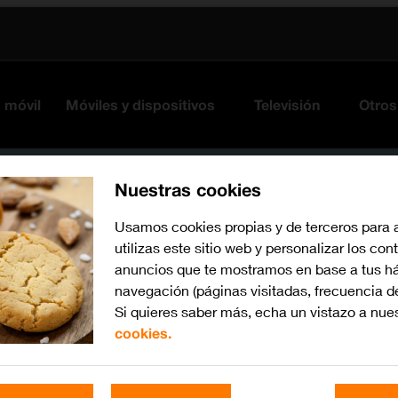
s móvil
Móviles y dispositivos
Televisión
Otros
Nuestras cookies
Usamos cookies propias y de terceros para 
utilizas este sitio web y personalizar los con
anuncios que te mostramos en base a tus há
navegación (páginas visitadas, frecuencia d
Si quieres saber más, echa un vistazo a nue
cookies.
iOS 14.1
Busca por problema o te