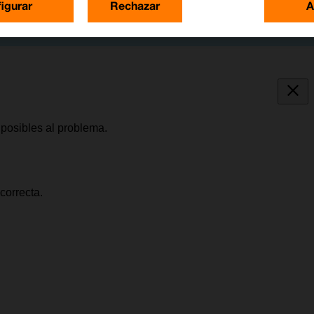
igurar
Rechazar
A
posibles al problema.
correcta.