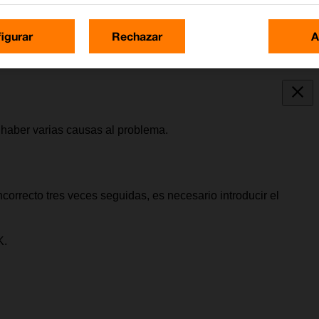
igurar
Rechazar
A
 haber varias causas al problema.
correcto tres veces seguidas, es necesario introducir el
K.