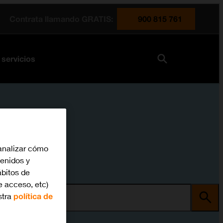
Contrata llamando GRATIS:
900 815 761
 servicios
analizar cómo
tenidos y
bitos de
e acceso, etc)
stra
política de
ma