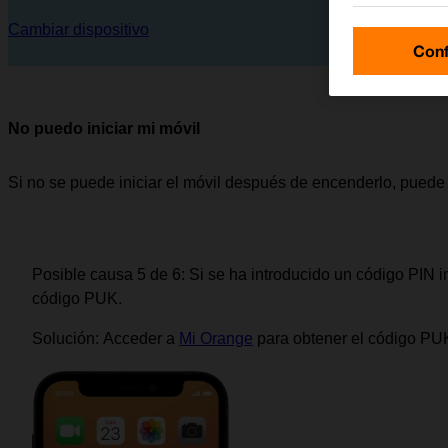
Cambiar dispositivo
Conf
No puedo iniciar mi móvil
Si no se puede iniciar el móvil después de encenderlo, puede
Posible causa 5 de 6:
Si se ha introducido un código PIN in
código PUK.
Solución:
Acceder a
Mi Orange
para obtener el código PU