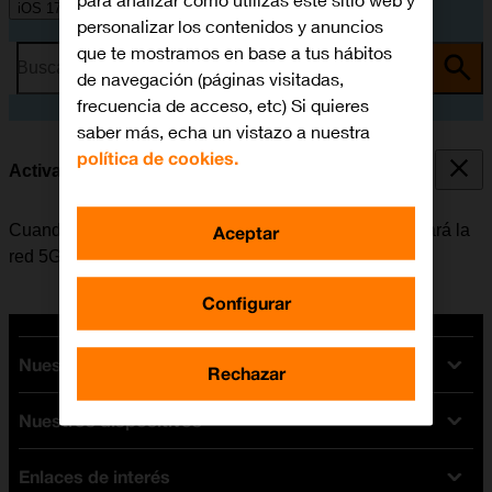
para analizar cómo utilizas este sitio web y
iOS 17
personalizar los contenidos y anuncios
que te mostramos en base a tus hábitos
Busca por problema o tema
de navegación (páginas visitadas,
frecuencia de acceso, etc) Si quieres
saber más, echa un vistazo a nuestra
política de cookies.
Activar o desactivar la red 5G+
Cuando se activa la red 5G+, el móvil solamente utilizará la
Aceptar
red 5G para toda la actividad de la red móvil.
Configurar
Nuestras tarifas
Rechazar
Nuestros dispositivos
Tarifas Orange
Tarifas fibra y móvil
Enlaces de interés
Ofertas en móviles
Tarifas móviles