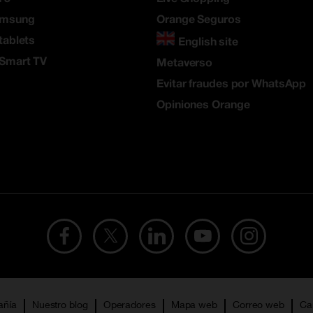
amsung
Orange Seguros
tablets
English site
 Smart TV
Metaverso
Evitar fraudes por WhatsApp
Opiniones Orange
añía
Nuestro blog
Operadores
Mapa web
Correo web
Ca