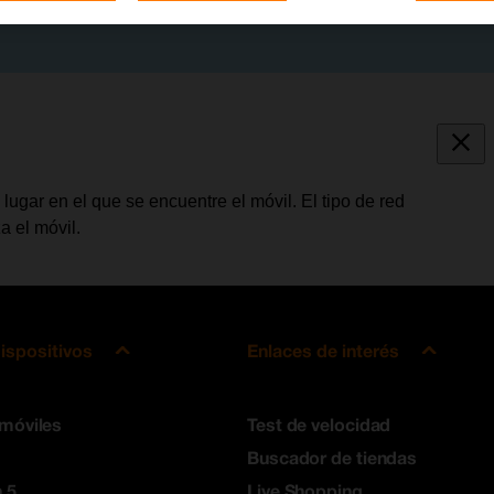
ugar en el que se encuentre el móvil. El tipo de red
a el móvil.
ispositivos
Enlaces de interés
 móviles
Test de velocidad
Buscador de tiendas
 5
Live Shopping