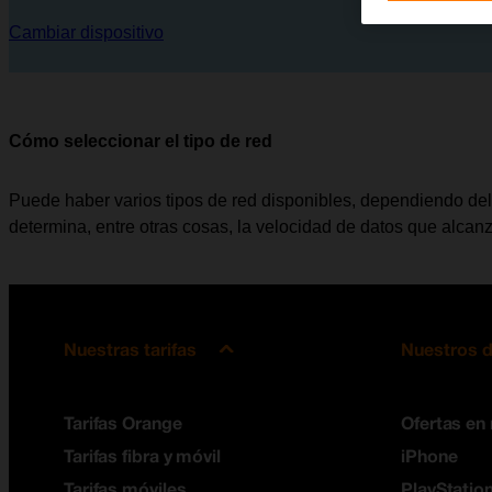
Cambiar dispositivo
Cómo seleccionar el tipo de red
Puede haber varios tipos de red disponibles, dependiendo del l
determina, entre otras cosas, la velocidad de datos que alcanz
Nuestras tarifas
Nuestros d
Tarifas Orange
Ofertas en
Tarifas fibra y móvil
iPhone
Tarifas móviles
PlayStation