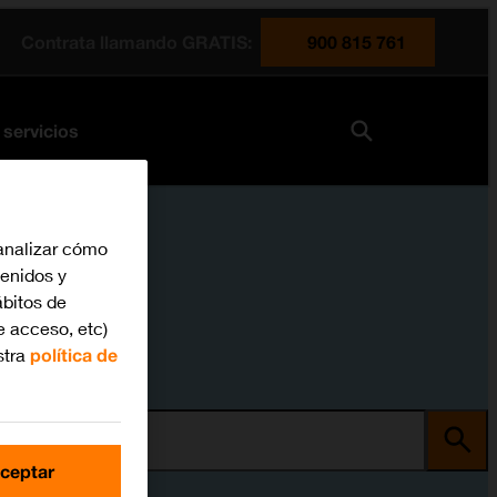
Contrata llamando GRATIS:
900 815 761
 servicios
analizar cómo
tenidos y
bitos de
e acceso, etc)
stra
política de
ma
ceptar