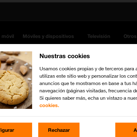
s móvil
Móviles y dispositivos
Televisión
Otros
Nuestras cookies
Usamos cookies propias y de terceros para 
utilizas este sitio web y personalizar los con
anuncios que te mostramos en base a tus há
navegación (páginas visitadas, frecuencia d
Si quieres saber más, echa un vistazo a nue
cookies.
iOS 17
Busca por problema o te
igurar
Rechazar
A