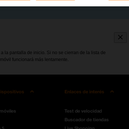
la pantalla de inicio. Si no se cierran de la lista de
 móvil funcionará más lentamente.
ispositivos
Enlaces de interés
 móviles
Test de velocidad
Buscador de tiendas
 5
Live Shopping