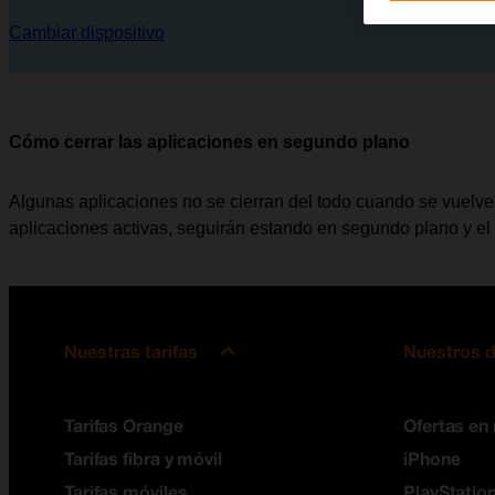
Cambiar dispositivo
Cómo cerrar las aplicaciones en segundo plano
Algunas aplicaciones no se cierran del todo cuando se vuelve a 
aplicaciones activas, seguirán estando en segundo plano y el
Nuestras tarifas
Nuestros d
Tarifas Orange
Ofertas en
Tarifas fibra y móvil
iPhone
Tarifas móviles
PlayStation