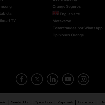
amsung
Orange Seguros
tablets
English site
 Smart TV
Metaverso
Evitar fraudes por WhatsApp
Opiniones Orange
añía
Nuestro blog
Operadores
Mapa web
Correo web
Ca