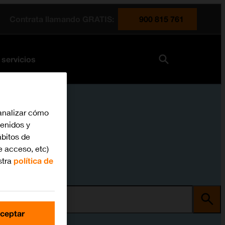
Contrata llamando GRATIS:
900 815 761
 servicios
analizar cómo
tenidos y
bitos de
e acceso, etc)
stra
política de
ma
ceptar