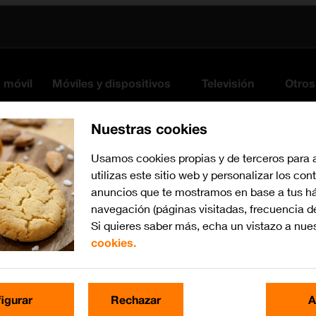
s móvil
Móviles y dispositivos
Televisión
Otros
Nuestras cookies
Usamos cookies propias y de terceros para 
utilizas este sitio web y personalizar los con
anuncios que te mostramos en base a tus há
navegación (páginas visitadas, frecuencia d
Si quieres saber más, echa un vistazo a nue
cookies.
iOS 17
Busca por problema o te
igurar
Rechazar
A