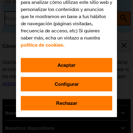
para analizar cómo utilizas este sitio web y
iOS 17
personalizar los contenidos y anuncios
que te mostramos en base a tus hábitos
Busca por problema o tema
de navegación (páginas visitadas,
frecuencia de acceso, etc) Si quieres
saber más, echa un vistazo a nuestra
política de cookies.
Cómo utilizar la función de Buscar mi iPhone
Gracias a la función de Buscar mi iPhone es posible buscar
Aceptar
el móvil en caso de pérdida, o también se puede bloquear si
ha sido robado. Para poder utilizar la función, es necesario
Configurar
activar Buscar mi iPhone
.
Rechazar
Nuestras tarifas
Nuestros dispositivos
Tarifas Orange