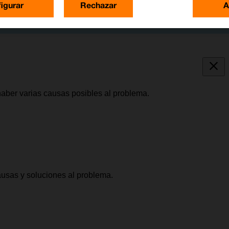
igurar
Rechazar
A
 haber varias causas posibles al problema.
causas y soluciones al problema.