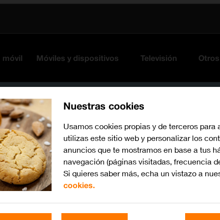
s móvil
Móviles y dispositivos
Televisión
Otros
Nuestras cookies
Usamos cookies propias y de terceros para 
utilizas este sitio web y personalizar los con
anuncios que te mostramos en base a tus há
navegación (páginas visitadas, frecuencia d
Si quieres saber más, echa un vistazo a nue
cookies.
iOS 17
Busca por problema o te