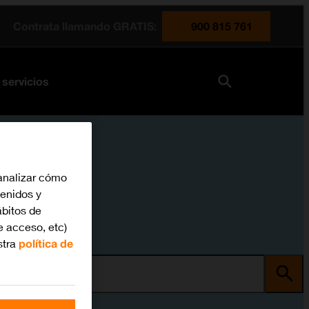
Contrata llamando GRATIS:
900 815 761
 servicios
analizar cómo
tenidos y
bitos de
e acceso, etc)
stra
política de
ma