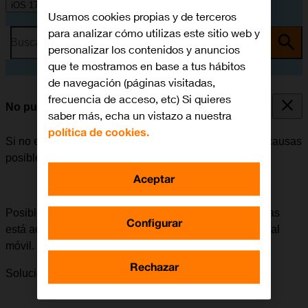
iOS 17
Usamos cookies propias y de terceros
para analizar cómo utilizas este sitio web y
Busca por problema o tema
personalizar los contenidos y anuncios
que te mostramos en base a tus hábitos
de navegación (páginas visitadas,
frecuencia de acceso, etc) Si quieres
No puedo recibir llamadas
saber más, echa un vistazo a nuestra
política de cookies.
Si no es posible recibir llamadas, puede haber varias causas
posibles al problema.
Aceptar
Posible causa 2 de 3:
Si el desvío de todas las llamadas
Configurar
está activado, no será posible recibir ninguna llamada al
móvil.
Rechazar
Solución:
Cómo cancelar todos los desvíos.