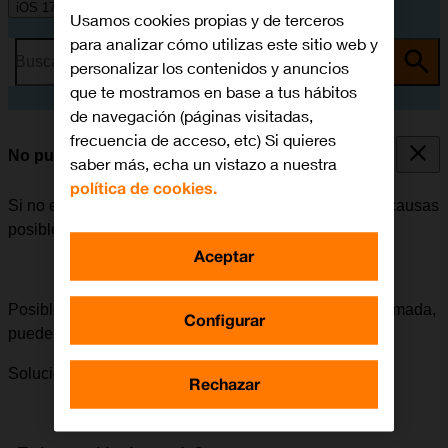
iOS 17
Usamos cookies propias y de terceros
para analizar cómo utilizas este sitio web y
Busca por problema o tema
personalizar los contenidos y anuncios
que te mostramos en base a tus hábitos
de navegación (páginas visitadas,
frecuencia de acceso, etc) Si quieres
No puedo recibir llamadas
saber más, echa un vistazo a nuestra
política de cookies.
Si no es posible recibir llamadas, puede haber varias causas
posibles al problema.
Aceptar
Posible causa 3 de 3:
Si el móvil no recibe ninguna llamada,
Configurar
puede deberse a un fallo de conexión desconocido.
Solución:
Cómo reiniciar el móvil.
Rechazar