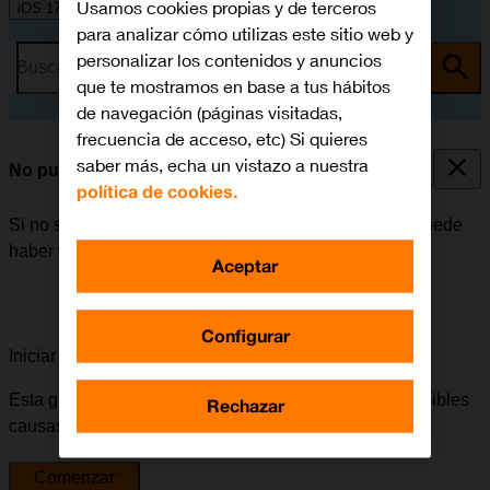
Usamos cookies propias y de terceros
iOS 17
para analizar cómo utilizas este sitio web y
personalizar los contenidos y anuncios
Busca por problema o tema
que te mostramos en base a tus hábitos
de navegación (páginas visitadas,
frecuencia de acceso, etc) Si quieres
saber más, echa un vistazo a nuestra
No puedo recibir mensajes en mi contestador
política de cookies.
Si no se pueden recibir mensajes en el contestador, puede
haber varias causas posibles al problema.
Aceptar
Configurar
Iniciar la guía para solucionar tu problema
Esta guía te va a conducir a través de una serie de posibles
Rechazar
causas y soluciones al problema.
Comenzar