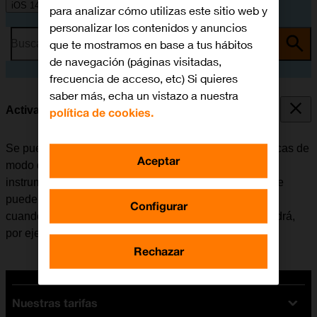
iOS 14.1
para analizar cómo utilizas este sitio web y
personalizar los contenidos y anuncios
que te mostramos en base a tus hábitos
Busca por problema o tema
de navegación (páginas visitadas,
frecuencia de acceso, etc) Si quieres
saber más, echa un vistazo a nuestra
Activar o desactivar el modo de avión
política de cookies.
Se pueden interrumpir todas las conexiones inalámbricas de
Aceptar
modo que el móvil no interfiere, por ejemplo, con los
instrumentos de un avión o el equipo de un hospital. Se
pueden seguir utilizando algunas funciones del móvil
Configurar
cuando el modo de avión está activado, pero no se podrá,
por ejemplo, enviar mensajes ni realizar llamadas.
Rechazar
Nuestras tarifas