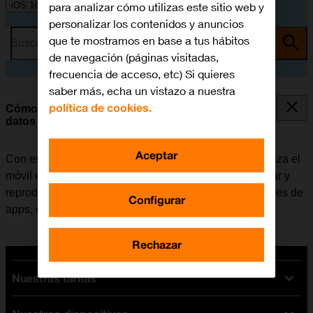
para analizar cómo utilizas este sitio web y
iOS 14.1
personalizar los contenidos y anuncios
que te mostramos en base a tus hábitos
Busca por problema o tema
de navegación (páginas visitadas,
frecuencia de acceso, etc) Si quieres
saber más, echa un vistazo a nuestra
política de cookies.
Cómo seleccionar los ajustes del consumo de
datos
Aceptar
Con esta función se puede controlar cuántos datos utiliza el
móvil en diferentes funciones, por ejemplo, al descargar y
reproducir contenido en la mejor calidad, actualizaciones de
Configurar
apps, etc.
Rechazar
Nuestras tarifas