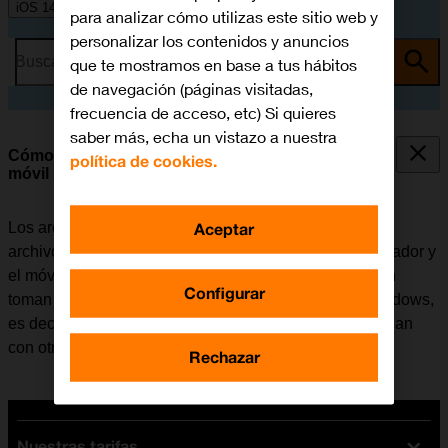
iOS 14.1
para analizar cómo utilizas este sitio web y
personalizar los contenidos y anuncios
Busca por problema o tema
que te mostramos en base a tus hábitos
de navegación (páginas visitadas,
frecuencia de acceso, etc) Si quieres
saber más, echa un vistazo a nuestra
Cómo transferir archivos entre el ordenador y el
política de cookies.
móvil
Aceptar
Los archivos como, por ejemplo, las fotografías o los
archivos de música se pueden transferir entre el ordenador y
el móvil. Tener en cuenta que los pasos a continuación
Configurar
toman como punto de partida el sistema operativo Windows,
es decir, que estas instrucciones puede que no coincidan
con otros sistemas operativos.
Rechazar
Nuestras tarifas