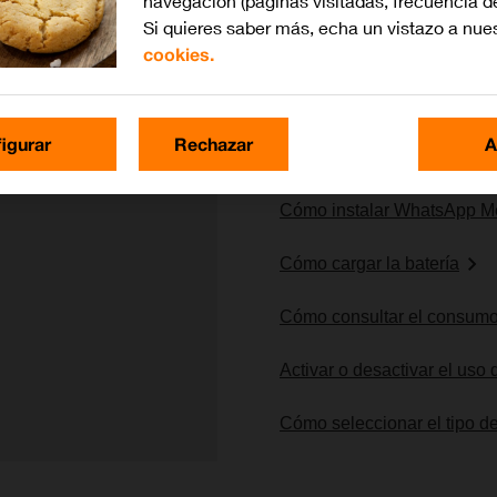
navegación (páginas visitadas, frecuencia d
Si quieres saber más, echa un vistazo a nue
cookies.
Lo más buscado
igurar
Rechazar
A
Cómo seleccionar una red
Cómo instalar WhatsApp M
Cómo cargar la batería
Cómo consultar el consumo
Activar o desactivar el uso
Cómo seleccionar el tipo de
1