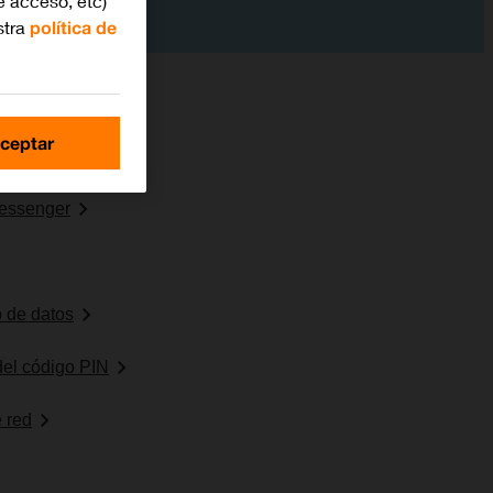
e acceso, etc)
stra
política de
ceptar
essenger
 de datos
 del código PIN
 red