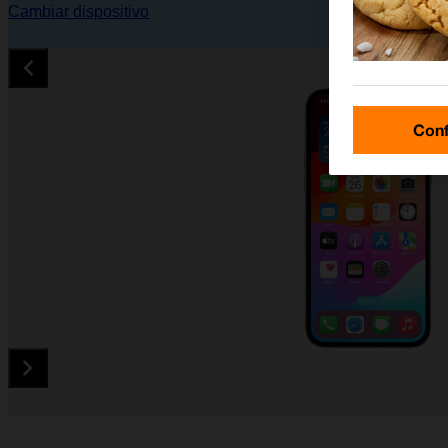
Cambiar dispositivo
Conf
Diapositiva 1 de 5. Apple iPhone 12 Pro - DarkGray - imagen 