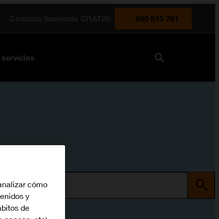
Contrata llamando GRATIS:
900 815 761
 servicios
analizar cómo
ma
tenidos y
bitos de