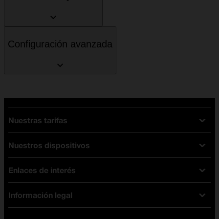
Configuración avanzada
Nuestras tarifas
Nuestros dispositivos
Tarifas Orange
Tarifas fibra y móvil
Enlaces de interés
Ofertas en móviles
Tarifas móviles
iPhone
Tarifas internet y fibra
Información legal
Test de velocidad
PlayStation 5
Tarifas de tarjeta prepago
Buscador de tiendas
Móviles Samsung