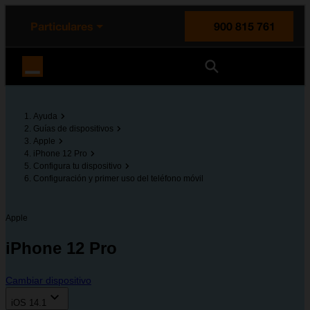
enido principal
e de la página
la cabecera
Particulares
900 815 761
Orange España
Ayuda
Guías de dispositivos
Apple
iPhone 12 Pro
Configura tu dispositivo
Configuración y primer uso del teléfono móvil
Apple
iPhone 12 Pro
Cambiar dispositivo
iOS 14.1