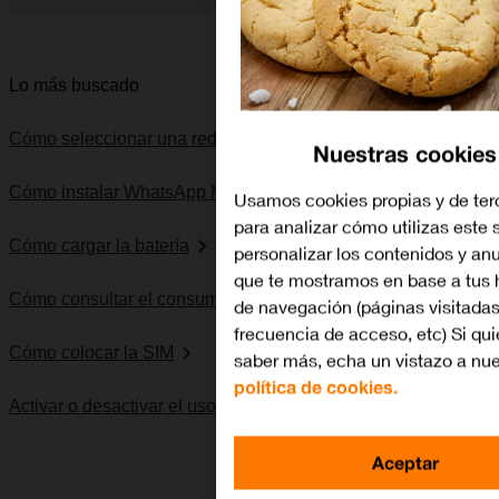
Diapositiva 1 de 5. Apple iPhone 12 Pro - DarkGray - imagen 
Lo más buscado
Cómo seleccionar una red
Nuestras cookies
Cómo instalar WhatsApp Messenger
Usamos cookies propias y de ter
para analizar cómo utilizas este s
Cómo cargar la batería
personalizar los contenidos y an
que te mostramos en base a tus 
Cómo consultar el consumo de datos
de navegación (páginas visitadas
frecuencia de acceso, etc) Si qui
Cómo colocar la SIM
saber más, echa un vistazo a nue
política de cookies.
Activar o desactivar el uso del código PIN
Aceptar