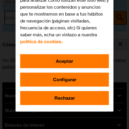
para analizar cómo utilizas este sitio web y
iOS 14.1
personalizar los contenidos y anuncios
que te mostramos en base a tus hábitos
Busca por problema o tema
de navegación (páginas visitadas,
frecuencia de acceso, etc) Si quieres
saber más, echa un vistazo a nuestra
política de cookies.
Cómo escribir y enviar un SMS
Un SMS es un mensaje de texto que se puede enviar a otros
Aceptar
teléfonos móviles.
Configurar
Nuestras tarifas
Rechazar
Nuestros dispositivos
Tarifas Orange
Tarifas fibra y móvil
Enlaces de interés
Ofertas en móviles
Tarifas móviles