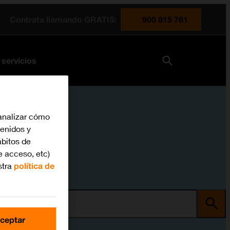
Contrata llamando GRATIS:
900 815 761
 servicios
analizar cómo
tenidos y
bitos de
e acceso, etc)
stra
política de
ma
ceptar