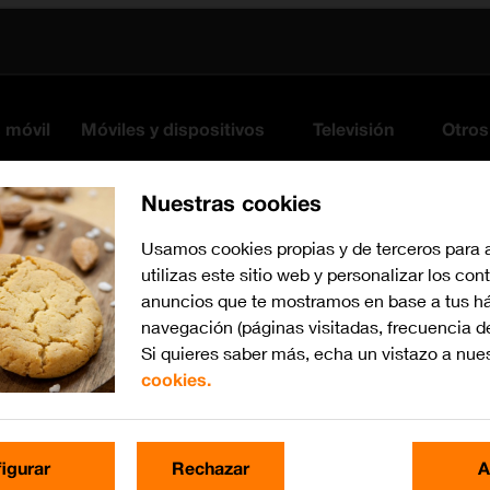
s móvil
Móviles y dispositivos
Televisión
Otros
Nuestras cookies
Usamos cookies propias y de terceros para 
utilizas este sitio web y personalizar los con
anuncios que te mostramos en base a tus há
navegación (páginas visitadas, frecuencia d
Si quieres saber más, echa un vistazo a nue
cookies.
iOS 14.1
Busca por problema o te
igurar
Rechazar
A