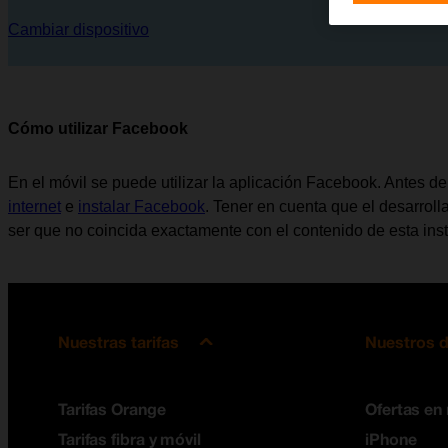
Cambiar dispositivo
Cómo utilizar Facebook
En el móvil se puede utilizar la aplicación Facebook. Antes d
internet
e
instalar Facebook
. Tener en cuenta que el desarrol
ser que no coincida exactamente con el contenido de esta inst
Nuestras tarifas
Nuestros d
Tarifas Orange
Ofertas en
Tarifas fibra y móvil
iPhone