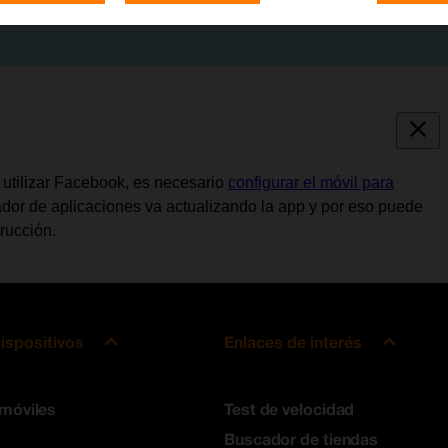
e utilizar Facebook, es necesario
configurar el móvil para
lador de aplicaciones va actualizando la app y por eso puede
rucción.
ispositivos
Enlaces de interés
 móviles
Test de velocidad
Buscador de tiendas