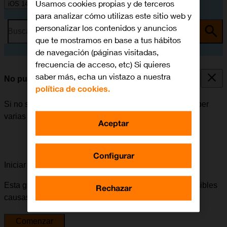
Usamos cookies propias y de terceros
iOS 14.1
para analizar cómo utilizas este sitio web y
personalizar los contenidos y anuncios
Busca por problema o tema
que te mostramos en base a tus hábitos
de navegación (páginas visitadas,
frecuencia de acceso, etc) Si quieres
saber más, echa un vistazo a nuestra
No puedo instalar una app
política de cookies.
Si no se puede instalar una app en el móvil, puede haber
varias causas posibles al problema.
Aceptar
Configurar
Iniciar la guía para solucionar tu problema
Esta guía te va a conducir a través de una serie de posibles
Rechazar
causas y soluciones al problema.
Comenzar