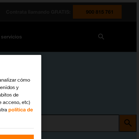
Contrata llamando GRATIS:
900 815 761
 servicios
analizar cómo
tenidos y
bitos de
e acceso, etc)
stra
política de
ma