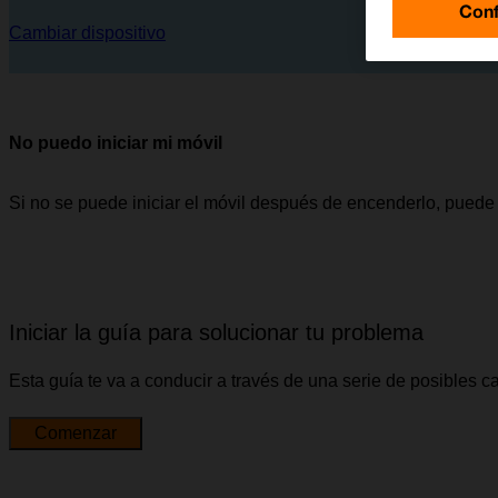
Conf
Cambiar dispositivo
No puedo iniciar mi móvil
Si no se puede iniciar el móvil después de encenderlo, puede
Iniciar la guía para solucionar tu problema
Esta guía te va a conducir a través de una serie de posibles 
Comenzar