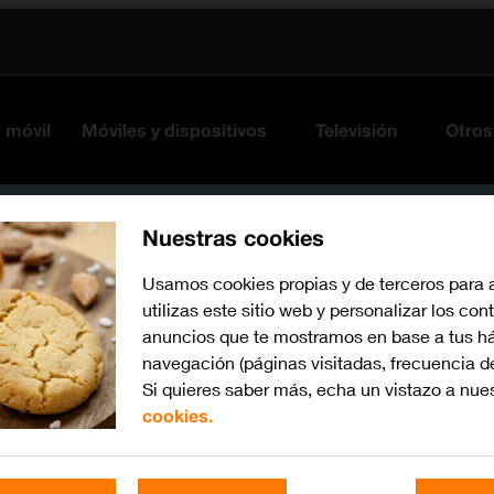
s móvil
Móviles y dispositivos
Televisión
Otros
Nuestras cookies
Usamos cookies propias y de terceros para 
utilizas este sitio web y personalizar los con
anuncios que te mostramos en base a tus há
navegación (páginas visitadas, frecuencia d
Si quieres saber más, echa un vistazo a nue
cookies.
iOS 14.1
Busca por problema o te