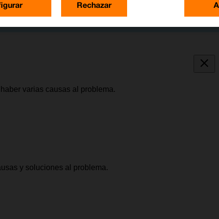
igurar
Rechazar
A
 haber varias causas al problema.
causas y soluciones al problema.