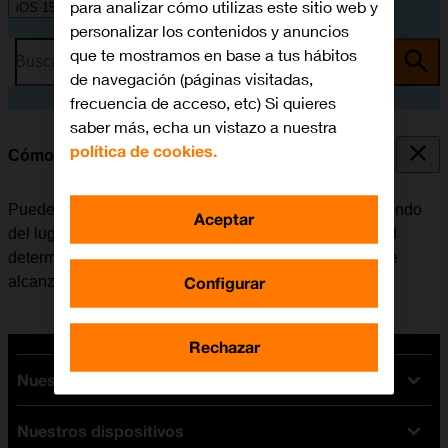
para analizar cómo utilizas este sitio web y
iOS 15.0
personalizar los contenidos y anuncios
que te mostramos en base a tus hábitos
Busca por problema o tema
de navegación (páginas visitadas,
frecuencia de acceso, etc) Si quieres
saber más, echa un vistazo a nuestra
política de cookies.
Cómo seleccionar el tipo de red
Puede haber varios tipos de red disponibles, dependiendo
Aceptar
del lugar en el que se encuentre el móvil. El tipo de red
determina, entre otras cosas, la velocidad de datos que
Configurar
alcanza el móvil.
Rechazar
Nuestras tarifas
Nuestros dispositivos
Tarifas Orange