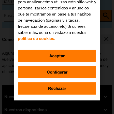
para analizar cómo utilizas este sitio web y
iOS 15.0
personalizar los contenidos y anuncios
que te mostramos en base a tus hábitos
Busca por problema o tema
de navegación (páginas visitadas,
frecuencia de acceso, etc) Si quieres
saber más, echa un vistazo a nuestra
política de cookies.
Cómo cerrar las aplicaciones en segundo plano
Algunas aplicaciones no se cierran del todo cuando se
Aceptar
vuelve a la pantalla de inicio. Si no se cierran de la lista de
aplicaciones activas, seguirán estando en segundo plano y
Configurar
el móvil funcionará más lentamente.
Rechazar
Nuestras tarifas
Nuestros dispositivos
Tarifas Orange