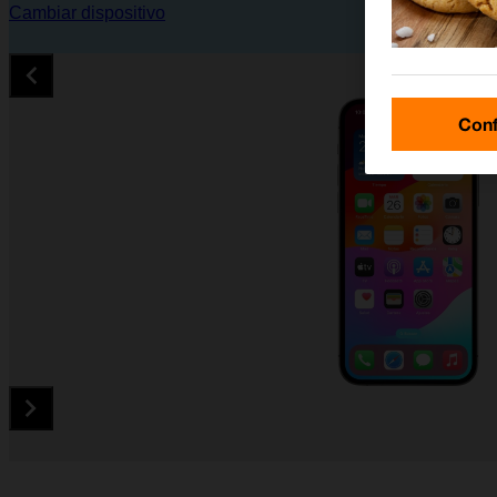
Cambiar dispositivo
Conf
Diapositiva 1 de 5. Apple iPhone 12 Pro - DarkGray - imagen 