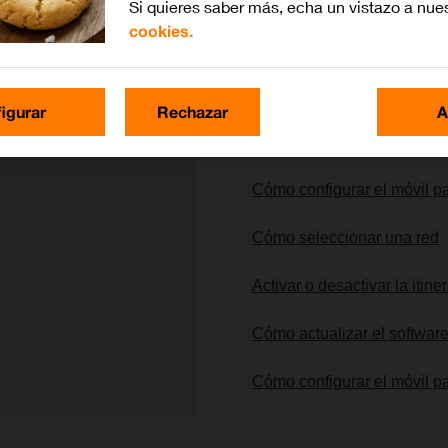
Si quieres saber más, echa un vistazo a nue
cookies.
Lo más buscado
igurar
Rechazar
A
Cómo restablecer los ajust
Cómo configurar el móvil pa
Cómo seleccionar una red
Activar o desactivar la itin
Cómo actualizar el software
Cómo configurar el móvil 
1