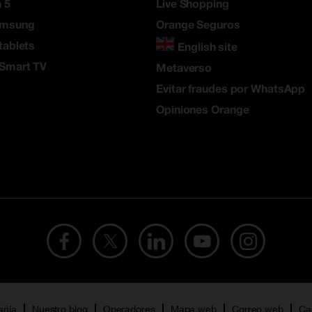
 5
Live Shopping
amsung
Orange Seguros
tablets
English site
 Smart TV
Metaverso
Evitar fraudes por WhatsApp
Opiniones Orange
añía
Nuestro blog
Operadores
Mapa web
Correo web
Ca