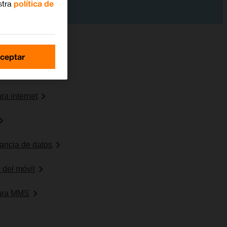
stra
política de
ceptar
es de red
ra internet
erancia de datos
 del móvil
para MMS