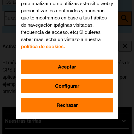
iOS 17
para analizar cómo utilizas este sitio web y
personalizar los contenidos y anuncios
que te mostramos en base a tus hábitos
Busca por problema o tema
de navegación (páginas visitadas,
frecuencia de acceso, etc) Si quieres
saber más, echa un vistazo a nuestra
política de cookies.
Activar o desactivar el GPS
El móvil puede determinar la posición geográfica a través del
Aceptar
GPS (Sistema de Posicionamiento Global). Varias
aplicaciones del móvil utilizan los datos de la posición, por
ejemplo, la navegación, la función de búsqueda o la
Configurar
previsión del tiempo.
Rechazar
Nuestras tarifas