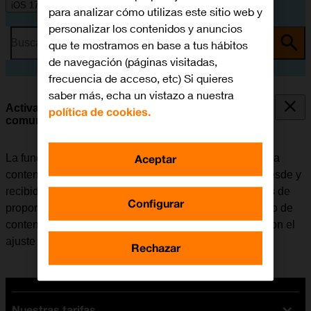
iOS 17
para analizar cómo utilizas este sitio web y
personalizar los contenidos y anuncios
Busca por problema o tema
que te mostramos en base a tus hábitos
de navegación (páginas visitadas,
frecuencia de acceso, etc) Si quieres
saber más, echa un vistazo a nuestra
Activar o desactivar la seguridad en las
política de cookies.
comunicaciones
Aceptar
La función de seguridad en las comunicaciones registra
contenido sensible de fotografías y vídeos enviados desde y
recibidos en dispositivos Apple seleccionados además de
Configurar
proporcionar información y advertencias sobre este tipo de
contenido. Esta función se puede utilizar en relación con el
ajuste de Tiempo de pantalla del grupo familiar.
Rechazar
Nuestras tarifas