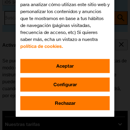
iOS 14.1
para analizar cómo utilizas este sitio web y
personalizar los contenidos y anuncios
que te mostramos en base a tus hábitos
Busca por problema o tema
de navegación (páginas visitadas,
frecuencia de acceso, etc) Si quieres
saber más, echa un vistazo a nuestra
Activar o desactivar el modo de avión
política de cookies.
Se pueden interrumpir todas las conexiones inalámbricas de
Aceptar
modo que el móvil no interfiere, por ejemplo, con los
instrumentos de un avión o el equipo de un hospital. Se
pueden seguir utilizando algunas funciones del móvil
Configurar
cuando el modo de avión está activado, pero no se podrá,
por ejemplo, enviar mensajes ni realizar llamadas.
Rechazar
Nuestras tarifas