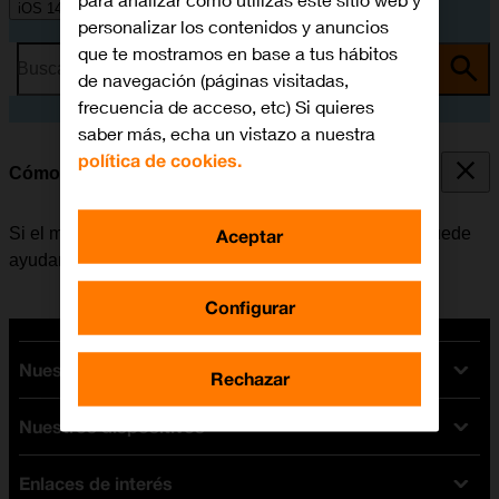
para analizar cómo utilizas este sitio web y
iOS 14.1
personalizar los contenidos y anuncios
que te mostramos en base a tus hábitos
Busca por problema o tema
de navegación (páginas visitadas,
frecuencia de acceso, etc) Si quieres
saber más, echa un vistazo a nuestra
política de cookies.
Cómo reiniciar el móvil
Si el móvil funciona muy lentamente o no responde, puede
Aceptar
ayudar el reiniciarlo.
Configurar
Nuestras tarifas
Rechazar
Nuestros dispositivos
Tarifas Orange
Tarifas fibra y móvil
Enlaces de interés
Ofertas en móviles
Tarifas móviles