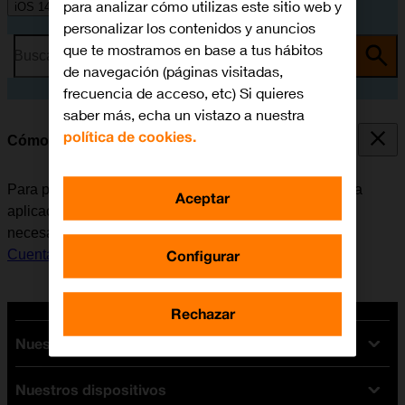
para analizar cómo utilizas este sitio web y
iOS 14.1
personalizar los contenidos y anuncios
que te mostramos en base a tus hábitos
Busca por problema o tema
de navegación (páginas visitadas,
frecuencia de acceso, etc) Si quieres
saber más, echa un vistazo a nuestra
política de cookies.
Cómo instalar Instagram
Para poder utilizar Instagram, es necesario instalar esta
Aceptar
aplicación en el móvil. Antes de instalar Instagram, es
necesario
configurar el móvil para internet
y
activar la
Configurar
Cuenta de Apple en el móvil
.
Rechazar
Nuestras tarifas
Nuestros dispositivos
Tarifas Orange