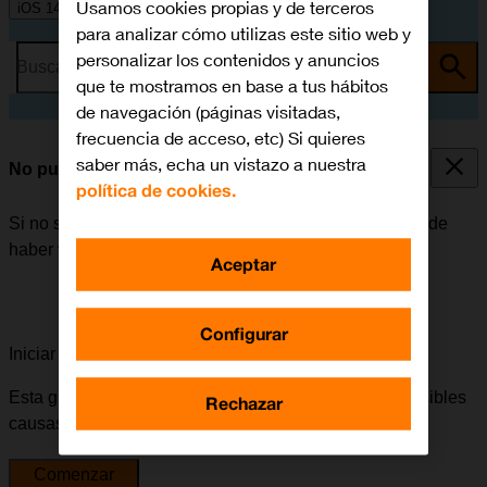
Usamos cookies propias y de terceros
iOS 14.1
para analizar cómo utilizas este sitio web y
personalizar los contenidos y anuncios
Busca por problema o tema
que te mostramos en base a tus hábitos
de navegación (páginas visitadas,
frecuencia de acceso, etc) Si quieres
saber más, echa un vistazo a nuestra
No puedo enviar ni recibir correo electrónico
política de cookies.
Si no se puede enviar ni recibir correo electrónico, puede
haber varias causas posibles al problema.
Aceptar
Configurar
Iniciar la guía para solucionar tu problema
Esta guía te va a conducir a través de una serie de posibles
Rechazar
causas y soluciones al problema.
Comenzar