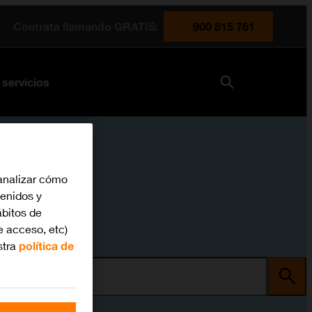
Contrata llamando GRATIS:
900 815 761
 servicios
analizar cómo
tenidos y
bitos de
e acceso, etc)
stra
política de
ma