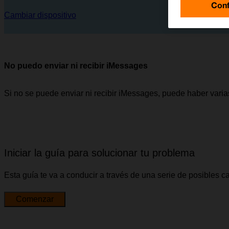
Conf
Cambiar dispositivo
No puedo enviar ni recibir iMessages
Si no se puede enviar ni recibir iMessages, puede haber vari
Iniciar la guía para solucionar tu problema
Esta guía te va a conducir a través de una serie de posibles 
Comenzar