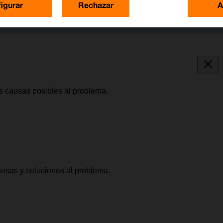
igurar
Rechazar
A
as causas posibles al problema.
causas y soluciones al problema.