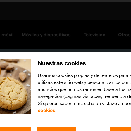
s móvil
Móviles y dispositivos
Televisión
Otros
Nuestras cookies
Usamos cookies propias y de terceros para 
utilizas este sitio web y personalizar los con
anuncios que te mostramos en base a tus há
navegación (páginas visitadas, frecuencia d
Si quieres saber más, echa un vistazo a nue
cookies.
iOS 14.1
Busca por problema o te