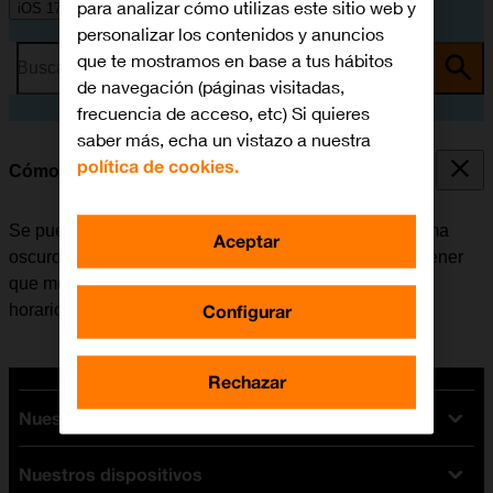
para analizar cómo utilizas este sitio web y
iOS 17
personalizar los contenidos y anuncios
que te mostramos en base a tus hábitos
Busca por problema o tema
de navegación (páginas visitadas,
frecuencia de acceso, etc) Si quieres
saber más, echa un vistazo a nuestra
política de cookies.
Cómo utilizar la función de Modo Oscuro
Se puede configurar el móvil para que cambie a un tema
Aceptar
oscuro y así poder utilizarlo en un entorno oscuro sin tener
que molestar a los demás. Además es posible crear un
Configurar
horario de cambio de tema en momentos diferentes.
Rechazar
Nuestras tarifas
Nuestros dispositivos
Tarifas Orange