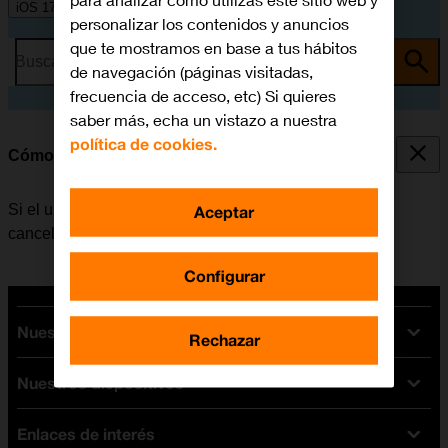
para analizar cómo utilizas este sitio web y
iOS 17
personalizar los contenidos y anuncios
que te mostramos en base a tus hábitos
Busca por problema o tema
de navegación (páginas visitadas,
frecuencia de acceso, etc) Si quieres
saber más, echa un vistazo a nuestra
política de cookies.
Cómo cancelar todos los desvíos
Si el usuario ya no desea desviar sus llamadas, puede
Aceptar
cancelar los desvíos.
Configurar
Nuestras tarifas
Rechazar
Nuestros dispositivos
Tarifas Orange
Tarifas fibra y móvil
Enlaces de interés
Ofertas en móviles
Tarifas móviles