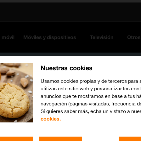
s móvil
Móviles y dispositivos
Televisión
Otros
Nuestras cookies
Usamos cookies propias y de terceros para 
utilizas este sitio web y personalizar los con
anuncios que te mostramos en base a tus há
navegación (páginas visitadas, frecuencia d
Si quieres saber más, echa un vistazo a nue
cookies.
iOS 17
Busca por problema o te