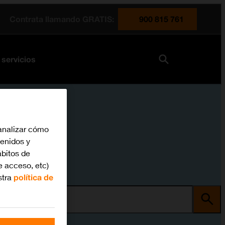
Contrata llamando GRATIS:
900 815 761
 servicios
analizar cómo
tenidos y
bitos de
e acceso, etc)
stra
política de
ma