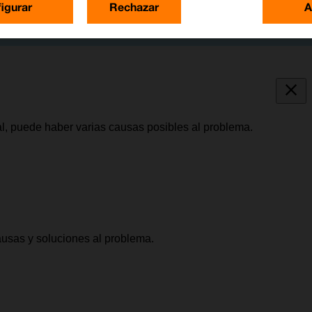
igurar
Rechazar
A
al, puede haber varias causas posibles al problema.
causas y soluciones al problema.