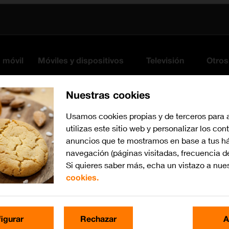
s móvil
Móviles y dispositivos
Televisión
Otros
Nuestras cookies
Usamos cookies propias y de terceros para 
utilizas este sitio web y personalizar los con
anuncios que te mostramos en base a tus há
navegación (páginas visitadas, frecuencia d
Si quieres saber más, echa un vistazo a nue
ano
cookies.
iOS 15.0
Busca por problema o te
igurar
Rechazar
A