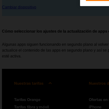
Cambiar dispositivo
Cómo seleccionar los ajustes de la actualización de app
Algunas apps siguen funcionando en segundo plano al volver a 
actualice el contenido de las apps en segundo plano y así se
esté activa.
Nuestras tarifas
Nuestros d
Tarifas Orange
Ofertas en
Tarifas fibra y móvil
iPhone