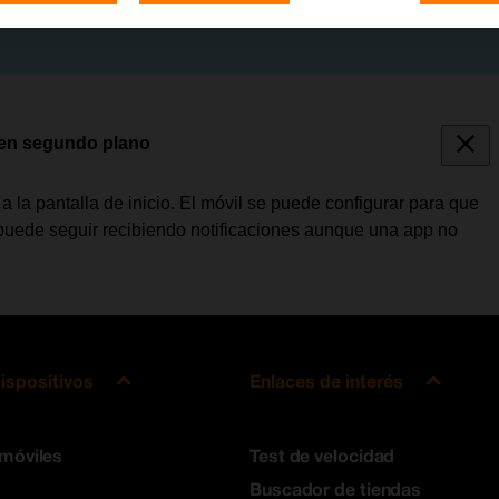
s en segundo plano
la pantalla de inicio. El móvil se puede configurar para que
 puede seguir recibiendo notificaciones aunque una app no
ispositivos
Enlaces de interés
 móviles
Test de velocidad
Buscador de tiendas