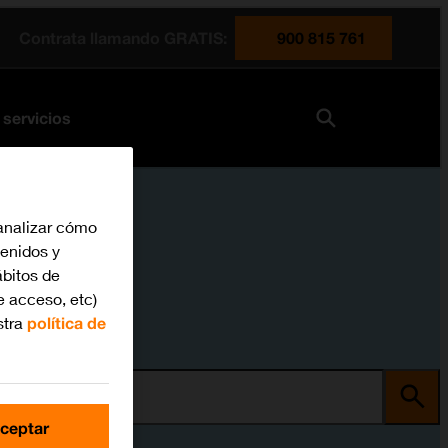
Contrata llamando GRATIS:
900 815 761
 servicios
analizar cómo
tenidos y
bitos de
e acceso, etc)
stra
política de
ma
ceptar