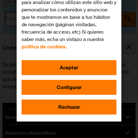
para analizar cómo utilizas este sitio web y
iOS 15.0
personalizar los contenidos y anuncios
que te mostramos en base a tus hábitos
Busca por problema o tema
de navegación (páginas visitadas,
frecuencia de acceso, etc) Si quieres
saber más, echa un vistazo a nuestra
política de cookies.
Cómo utilizar la función de Modo Oscuro
Se puede configurar el móvil para que cambie a un tema
Aceptar
oscuro y así poder utilizarlo en un entorno oscuro sin tener
que molestar a los demás. Además es posible crear un
Configurar
horario de cambio de tema en momentos diferentes.
Rechazar
Nuestras tarifas
Nuestros dispositivos
Tarifas Orange