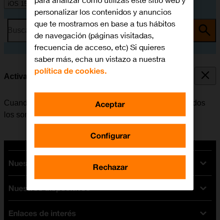
para analizar cómo utilizas este sitio web y
iOS 15.0
personalizar los contenidos y anuncios
que te mostramos en base a tus hábitos
Busca por problema o tema
de navegación (páginas visitadas,
frecuencia de acceso, etc) Si quieres
saber más, echa un vistazo a nuestra
política de cookies.
Activar o desactivar el modo silencioso
Cuando se activa el modo silencioso, se desactivan todos
Aceptar
los sonidos del móvil.
Configurar
Nuestras tarifas
Rechazar
Nuestros dispositivos
Tarifas Orange
Tarifas fibra y móvil
Enlaces de interés
Ofertas en móviles
Tarifas móviles