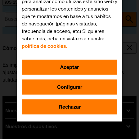
para analizar cómo utilizas este sitio web y
iOS 15.0
personalizar los contenidos y anuncios
que te mostramos en base a tus hábitos
Busca por problema o tema
de navegación (páginas visitadas,
frecuencia de acceso, etc) Si quieres
saber más, echa un vistazo a nuestra
política de cookies.
Cómo ajustar la fecha y la hora
Es importante que la fecha y la hora del móvil estén
Aceptar
ajustadas correctamente, de lo contrario algunas de las
utilidades del teléfono no funcionarán.
Configurar
Rechazar
Nuestras tarifas
Nuestros dispositivos
Tarifas Orange
Tarifas fibra y móvil