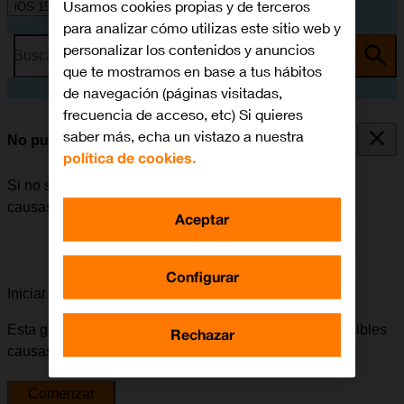
Usamos cookies propias y de terceros
iOS 15.0
para analizar cómo utilizas este sitio web y
personalizar los contenidos y anuncios
Busca por problema o tema
que te mostramos en base a tus hábitos
de navegación (páginas visitadas,
frecuencia de acceso, etc) Si quieres
saber más, echa un vistazo a nuestra
No puedo encender mi móvil
política de cookies.
Si no se puede encender el móvil, puede haber varias
causas posibles al problema.
Aceptar
Configurar
Iniciar la guía para solucionar tu problema
Esta guía te va a conducir a través de una serie de posibles
Rechazar
causas y soluciones al problema.
Comenzar