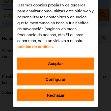
iOS 15.0
Usamos cookies propias y de terceros
para analizar cómo utilizas este sitio web y
Busca por problema o tema
personalizar los contenidos y anuncios
que te mostramos en base a tus hábitos
de navegación (páginas visitadas,
frecuencia de acceso, etc) Si quieres
No puedo encender mi móvil
saber más, echa un vistazo a nuestra
política de cookies.
Si no se puede encender el móvil, puede haber varias
causas posibles al problema.
Aceptar
Posible causa 1 de 2:
Para poder utilizar el móvil, la batería
Configurar
tiene que estar cargada.
Solución:
Cómo cargar la batería.
Rechazar