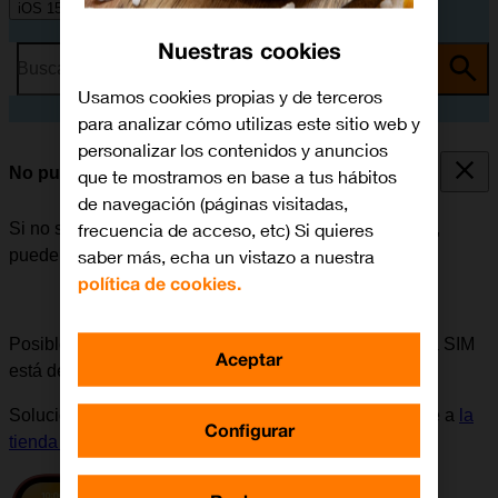
iOS 15.0
Nuestras cookies
Busca por problema o tema
Usamos cookies propias y de terceros
para analizar cómo utilizas este sitio web y
personalizar los contenidos y anuncios
No puedo iniciar mi móvil
que te mostramos en base a tus hábitos
de navegación (páginas visitadas,
frecuencia de acceso, etc) Si quieres
Si no se puede iniciar el móvil después de encenderlo,
saber más, echa un vistazo a nuestra
puede haber varias causas al problema.
política de cookies.
Posible causa 1 de 6:
Se puede comprobar si la tarjeta SIM
Aceptar
está defectuosa, insertándola en otro móvil.
Solución:
Para solicitar una nueva tarjeta SIM, dirigirse a
la
Configurar
tienda de Orange
más cercana.