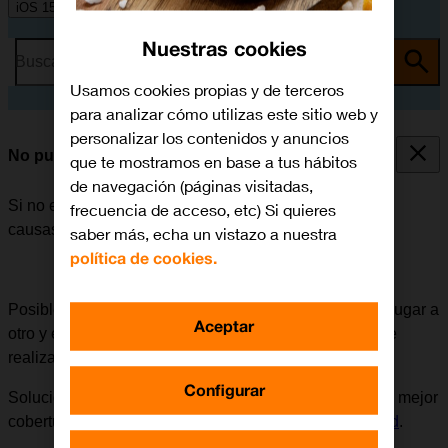
iOS 15.0
Nuestras cookies
Busca por problema o tema
Usamos cookies propias y de terceros
para analizar cómo utilizas este sitio web y
personalizar los contenidos y anuncios
No puedo realizar llamadas
que te mostramos en base a tus hábitos
de navegación (páginas visitadas,
Si no es posible realizar llamadas, puede haber varias
frecuencia de acceso, etc) Si quieres
causas posibles al problema.
saber más, echa un vistazo a nuestra
política de cookies.
Posible causa 1 de 8:
La cobertura de red varía de un lugar a
Aceptar
otro y en ciertos lugares es tan débil, que no es posible
realizar llamadas.
Configurar
Solución:
Intentar llamar más tarde desde un lugar con mejor
cobertura de red. Ver nuestro
mapa de cobertura de red
.