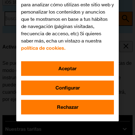
iOS 16.0
para analizar cómo utilizas este sitio web y
personalizar los contenidos y anuncios
que te mostramos en base a tus hábitos
Busca por problema o tema
de navegación (páginas visitadas,
frecuencia de acceso, etc) Si quieres
saber más, echa un vistazo a nuestra
Activar o desactivar el modo de avión
política de cookies.
Se pueden interrumpir todas las conexiones inalámbricas de
Aceptar
modo que el móvil no interfiere, por ejemplo, con los
instrumentos de un avión o el equipo de un hospital. Se
pueden seguir utilizando algunas funciones del móvil
Configurar
cuando el modo de avión está activado, pero no se podrá,
por ejemplo, enviar mensajes ni realizar llamadas.
Rechazar
Nuestras tarifas