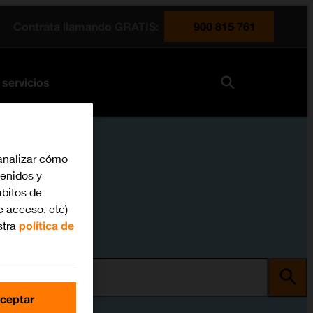
Contrata llamando GRATIS:
900 815 761
 servicios
analizar cómo
tenidos y
bitos de
e acceso, etc)
stra
política de
ma
ceptar