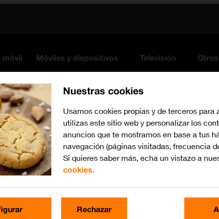
s móvil
Móviles y dispositivos
Televisión
Otros
Nuestras cookies
Usamos cookies propias y de terceros para 
utilizas este sitio web y personalizar los con
anuncios que te mostramos en base a tus há
navegación (páginas visitadas, frecuencia d
Si quieres saber más, echa un vistazo a nue
cookies.
iOS 16.0
Busca por problema o te
igurar
Rechazar
A