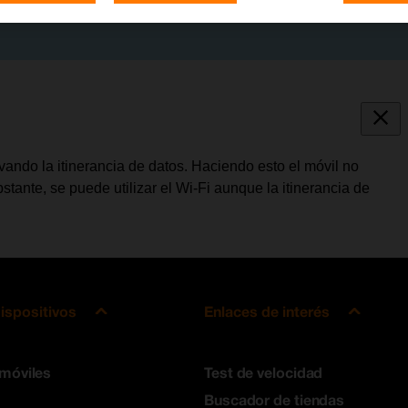
vando la itinerancia de datos. Haciendo esto el móvil no
stante, se puede utilizar el Wi-Fi aunque la itinerancia de
ispositivos
Enlaces de interés
 móviles
Test de velocidad
Buscador de tiendas