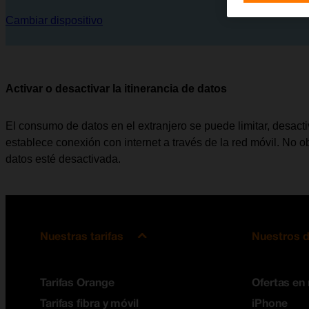
Cambiar dispositivo
Activar o desactivar la itinerancia de datos
El consumo de datos en el extranjero se puede limitar, desacti
establece conexión con internet a través de la red móvil. No ob
datos esté desactivada.
Nuestras tarifas
Nuestros d
Tarifas Orange
Ofertas en
Tarifas fibra y móvil
iPhone