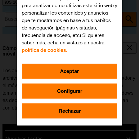
iOS 16.0
para analizar cómo utilizas este sitio web y
personalizar los contenidos y anuncios
Busca por problema o tema
que te mostramos en base a tus hábitos
de navegación (páginas visitadas,
frecuencia de acceso, etc) Si quieres
saber más, echa un vistazo a nuestra
Cómo transferir archivos entre el ordenador y el
política de cookies.
móvil
Aceptar
Los archivos como, por ejemplo, las fotografías o los
archivos de música se pueden transferir entre el ordenador y
el móvil. Tener en cuenta que los pasos a continuación
Configurar
toman como punto de partida el sistema operativo Windows,
es decir, que estas instrucciones puede que no coincidan
con otros sistemas operativos.
Rechazar
Nuestras tarifas