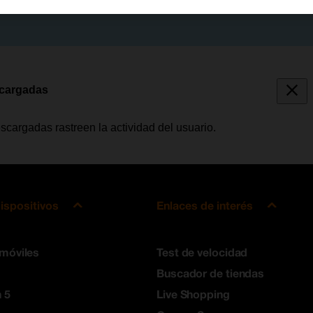
scargadas
scargadas rastreen la actividad del usuario.
ispositivos
Enlaces de interés
 móviles
Test de velocidad
Buscador de tiendas
 5
Live Shopping