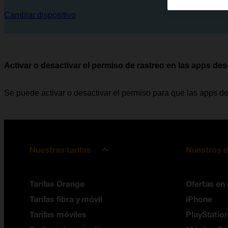
Cambiar dispositivo
Activar o desactivar el permiso de rastreo en las apps de
Se puede activar o desactivar el permiso para que las apps de
Nuestras tarifas
Nuestros d
Tarifas Orange
Ofertas en
Tarifas fibra y móvil
iPhone
Tarifas móviles
PlayStation