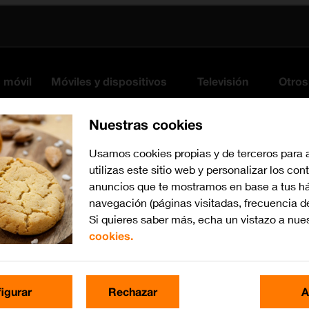
s móvil
Móviles y dispositivos
Televisión
Otros
Nuestras cookies
Usamos cookies propias y de terceros para 
utilizas este sitio web y personalizar los con
anuncios que te mostramos en base a tus há
navegación (páginas visitadas, frecuencia d
Si quieres saber más, echa un vistazo a nue
cookies.
iOS 16.0
Busca por problema o te
igurar
Rechazar
A