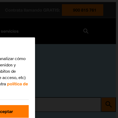
Contrata llamando GRATIS:
900 815 761
 servicios
analizar cómo
tenidos y
bitos de
e acceso, etc)
stra
política de
ma
ceptar