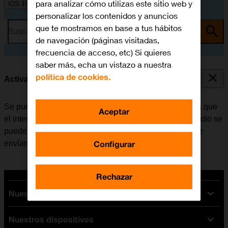
para analizar cómo utilizas este sitio web y
iOS 16.0
personalizar los contenidos y anuncios
que te mostramos en base a tus hábitos
Busca por problema o tema
de navegación (páginas visitadas,
frecuencia de acceso, etc) Si quieres
saber más, echa un vistazo a nuestra
política de cookies.
Activar o desactivar la identificación de llamadas
Se puede desactivar la identificación de llamadas para que
Aceptar
el interlocutor no pueda ver quién realiza la llamada. Solo se
puede ocultar el número con las llamadas de voz. Si se
Configurar
envían mensajes, el destinatario podrá ver el número.
Rechazar
Nuestras tarifas
Nuestros dispositivos
Tarifas Orange